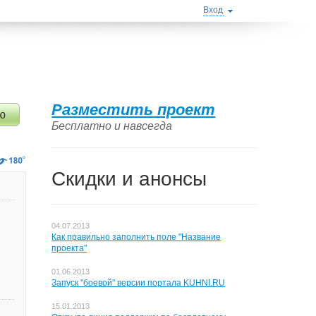
Вход
Разместить проект
ню
Бесплатно и навсегда
Скидки и анонсы
04.07.2013
Как правильно заполнить поле "Название
проекта"
01.06.2013
Запуск "боевой" версии портала KUHNI.RU
15.01.2013