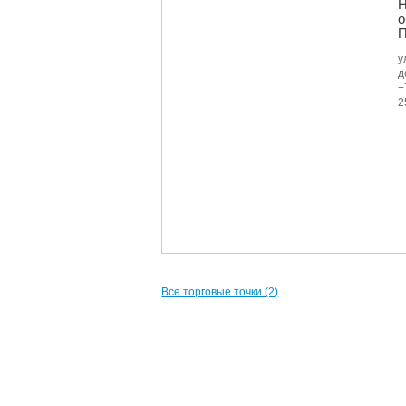
Н
о
П
у
д
+
2
Все торговые точки (2)