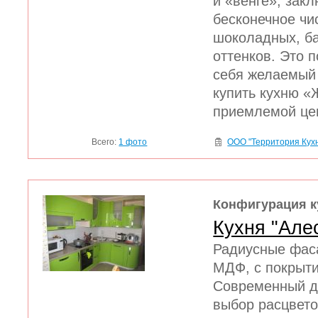
и «венге», зак
бесконечное чи
шоколадных, б
оттенков. Это 
себя желаемый 
купить кухню «
приемлемой це
Всего:
1 фото
ООО "Территория Кух
Конфигурация к
Кухня "Але
Радиусные фас
МДФ, с покрыт
Современный д
выбор расцвето