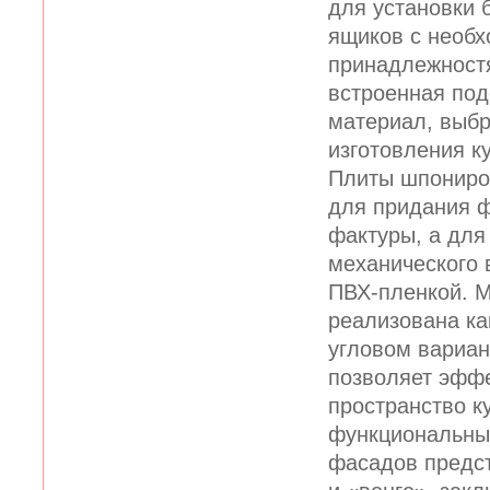
для установки 
ящиков с необ
принадлежностя
встроенная под
материал, выб
изготовления к
Плиты шпониро
для придания 
фактуры, а для
механического 
ПВХ-пленкой. 
реализована ка
угловом вариан
позволяет эффе
пространство к
функциональны
фасадов предс