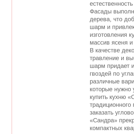
естественность
Фасады выполн
дерева, что до
шарм и привлек
изготовления к
массив ясеня 
В качестве дек
травление и вы
шарм придает 
гвоздей по угл
различные вар
которые нужно 
купить кухню 
традиционного
заказать углово
«Сандра» прекр
компактных ква