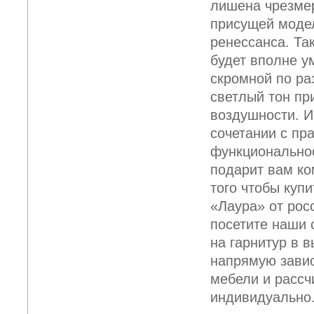
лишена чрезме
присущей моде
ренессанса. Та
будет вполне у
скромной по ра
светлый тон пр
воздушности. И
сочетании с пр
функционально
подарит вам ко
того чтобы куп
«Лаура» от рос
посетите наши 
на гарнитур в 
напрямую завис
мебели и рассч
индивидуально