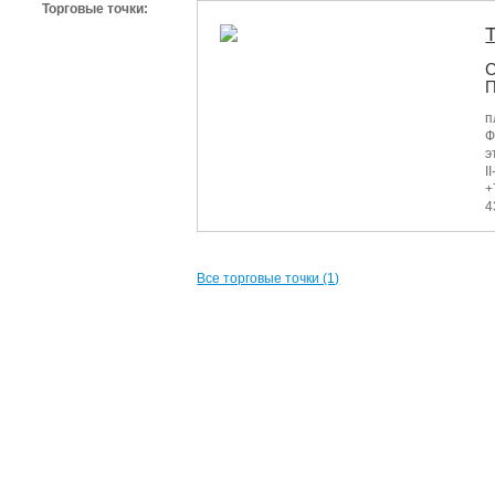
Торговые точки:
С
П
п
Ф
э
I
+
4
Все торговые точки (1)