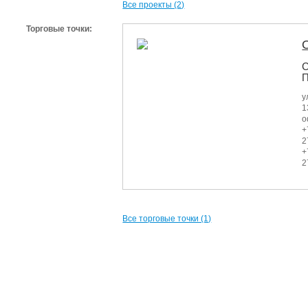
Все проекты (2)
Торговые точки:
С
П
у
1
о
+
2
+
2
Все торговые точки (1)