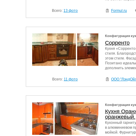
Всего:
13 фото
Formul.ru
Конфигурация ку
Сорренто
Кухня «Сорренто»
стиля. Благородс
этом стиле. Фаса
Позитано идеальн
дополнить элемен
Всего:
11 фото
ООО "ЛэндОй
Конфигурация ку
Кухня Оран
оранжевый.
Кухонный гарниту
в алюминиевом пр
мойкой. Фурнитур