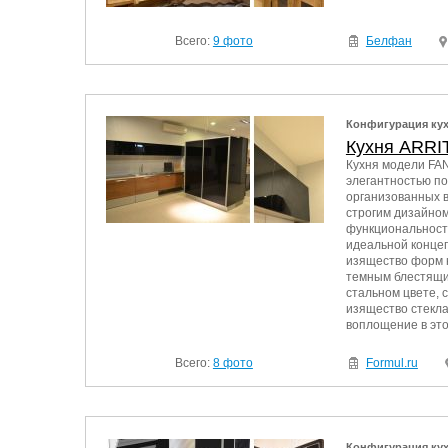
Всего:
9 фото
Белфан
Конфигурация ку
Кухня ARRI
Кухня модели FAN
элегантностью п
организованных в
строгим дизайном
функциональность
идеальной концеп
изящество форм 
темным блестящим
стальном цвете, 
изящество стекл
воплощение в это
Всего:
8 фото
Formul.ru
Конфигурация ку