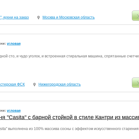
, кухни на заказ
Москва и Московская область
хни:
угловая
идной сто, и чудо уголок, и встроенная стиральная машина, спрятанные счетчи
стерская ФСК
Нижегородская область
хни:
угловая
ня "Casita" с барной стойкой в стиле Кантри из масси
asita" выполнена из 100% массива сосны с эффектом искусственного старения