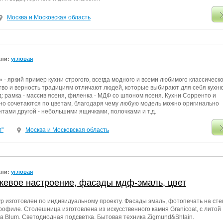
Москва и Московская область
хни:
угловая
 - яркий пример кухни строгого, всегда модного и всеми любимого классическо
тво и верность традициям отличают людей, которые выбирают для себя кухню
д: рамка - массив ясеня, филенка - МДФ со шпоном ясеня. Кухни Сорренто и
о сочетаются по цветам, благодаря чему любую модель можно оригинально
тами другой - небольшими ящичками, полочками и т.д.
л"
Москва и Московская область
хни:
угловая
жевое настроение, фасады мдф-эмаль, цвет
р изготовлен по индивидуальному проекту. Фасады эмаль, фотопечать на сте
офиле. Столешница изготовлена из искусственного камня Granicoat, с литой
а Blum. Светодиодная подсветка. Бытовая техника Zigmund&Shtain.