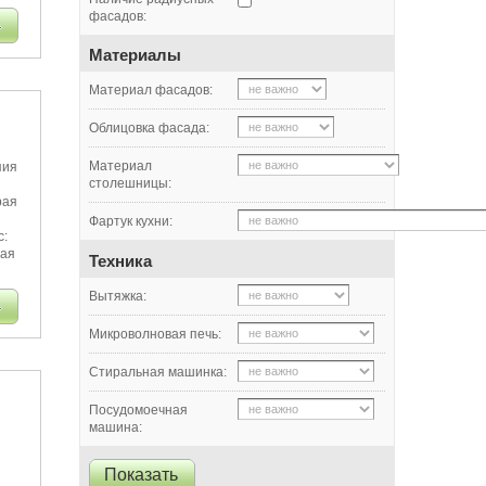
фасадов:
Материалы
Материал фасадов:
Облицовка фасада:
Материал
пия
столешницы:
рая
Фартук кухни:
с:
ная
Техника
Вытяжка:
Микроволновая печь:
Стиральная машинка:
Посудомоечная
машина: