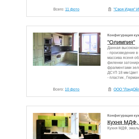
Всего:
11 фото
"Своя Идея" 
Конфигурация ку
"Олимпия"
Данная высококач
- произведение в
массива ясеня об
филенки затониро
фрагментами зеле
ДСтП 18 мм Цвет 
- пластик , Герма
Всего:
10 фото
ООО "ЛэндОй
Конфигурация ку
Кухня МДФ, 
Кухня МДФ, эмаль