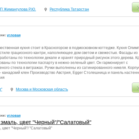
ИП Жимангулова Р.Ю.
Республика Татарстан
хни:
угловая
ественная кухня стоит в Красногорске в подмосковном коттедже. Кухня Олим
 стиле грациозного кантри, наполняющее дом светом и свежестью. Фасады из
работаны по технологии декапе и хранят природный рисунок этого дерева. К
ваны по технологии паспарту в нежно-зеленый цвет. Он гармонирует с
ного стекла в витражах. Ручки выполнены из сатинированного никеля. Корпу
- канадский клен Производство Австрия, Egger Столешница и панель настен
ния
л"
Москва и Московская область
хни:
угловая
эмаль, цвет "Черный"/"Салатовый"
, цвет "Черный"/ "Салатовый"