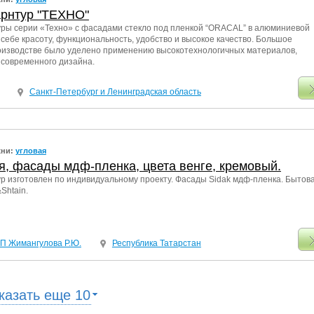
арнтур "ТЕХНО"
уры серии «Техно» с фасадами стекло под пленкой “ORACAL” в алюминиевой
 себе красоту, функциональность, удобство и высокое качество. Большое
оизводстве было уделено применению высокотехнологичных материалов,
 современного дизайна.
Санкт-Петербург и Ленинградская область
хни:
угловая
я, фасады мдф-пленка, цвета венге, кремовый.
р изготовлен по индивидуальному проекту. Фасады Sidak мдф-пленка. Бытов
Shtain.
ИП Жимангулова Р.Ю.
Республика Татарстан
казать еще 10