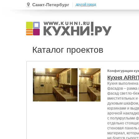
Санкт-Петербург
другой город
Каталог проектов
Конфигурация ку
Кухня ARR
Кухня выполнена
фасадов – рамка 
фасад светло-беж
вместительных и 
духовым шкафом,
корзинами и выдв
арочной накладко
с полукруглыми ф
отдельно стоящих
стеновая панель 
материал, которы
не боится сырост