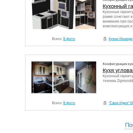
Кухонный г
Кухонные гарнит
рамке сочетают в
внимание при пр
комплектующих и
Всего:
8 фото
Кухни Инарди
Конфигурация ку
Кухя углова
Кухонный гарниту
техника Zigmund&
Всего:
8 фото
"Своя Идея" 
По