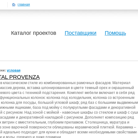
главная
Каталог проектов
Поставщики
Помощь
хни:
угловая
ITAL PROVENZA
 в классическом стиле из комбинированных рамочных фасадов. Материал
массив дерева, вставка шпонированная в цвете темный орех и окрашенный
евого цвета с техникой подстарения. Комплект мебели включает в себя ряд
функциональных колонок: колонка под холодильник, колонка со встроенным
 колонка для посуды, большой угловой шкаф; ряд баз с большими выдвижным
ижными ящиками, база под мойку с полукруглыми фасадами и декоративной
й с рисунком. Над зоной с мойкой - навесные шкафы со стеклом и шкаф с суш
асадами и декоративной накладкой с рисунком. Дополняет композицию ряд
 витрин с вместительным, глубоким прилавком. Столешница, муратура и
в зоне варочной поверхности облицованы керамической плиткой. Керамика –
й идеально подходит для кухни и обладает всеми необходимыми свойствами 
и и воды, горячего и даже пламени.