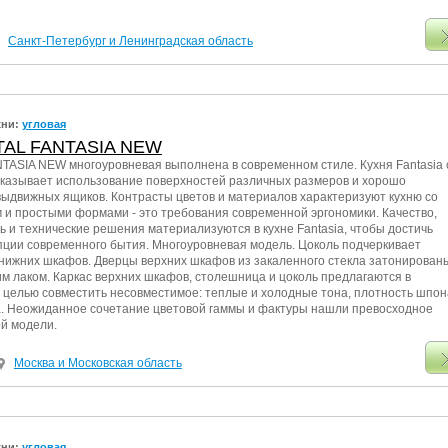
Санкт-Петербург и Ленинградская область
хни:
угловая
TAL FANTASIA NEW
TASIA NEW многоуровневая выполнена в современном стиле. Кухня Fantasia 
оказывает использование поверхностей различных размеров и хорошо
ыдвижных ящиков. Контрасты цветов и материалов характеризуют кухню со
 и простыми формами - это требования современной эргономики. Качество,
 и технические решения материализуются в кухне Fantasia, чтобы достичь
ции современного бытия. Многоуровневая модель. Цоколь подчеркивает
нижних шкафов. Дверцы верхних шкафов из закаленного стекла затонирован
 лаком. Каркас верхних шкафов, столешница и цоколь предлагаются в
с целью совместить несовместимое: теплые и холодные тона, плотность шпон
а. Неожиданное сочетание цветовой гаммы и фактуры нашли превосходное
й модели.
Москва и Московская область
хни:
угловая