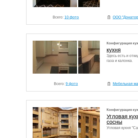
Всего:
10 фото
ООО "Донатор"
Конфигурация ку
кухня
Здесь есть и отк
газа и калонка.
Всего:
9 фото
Мебельная ма
Конфигурация ку
Угловая кух
сосны
Угловая кухня "C